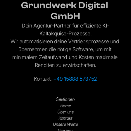
Tassilo
Grundwerk
akkurate
Grundwerk Digital 
Geschäftsführer,
Digital
Leads aus
XDi
GmbH
konnten
mehreren
wir
Deutschen
Dein Agentur-Partner für effiziente KI-
innerhalb
Bundesländern
12
Events
Kaltakquise-Prozesse.
betreut
von 3
gezogen.
"
Wir automatisieren deine Vertriebsprozesse und 
Monaten
übernehmen die nötige Software, um mit 
Michael
den ersten
"
Mit
Fischer
minimalem Zeitaufwand und Kosten maximale 
Abschluss
Grundwerk
Sales
Lead SME
mit einem
Renditen zu erwirtschaften.
Digital
Payment
ROI von
konnten
Solutions,
CCV
2,7 für uns
Kontakt: 
+49 15888 573752
wir neue
gewinnen.
"
Business
Opportunities
"
Grundwerk
Philipp
Sektionen
in
Digital hat
Köhnlein
Home
kürzester
Geschäftsführer,
mit uns
Über uns
cervis
Zeit
erfolgreiche
Kontakt
abschließen
LinkedIn
Unsere Werte
und
und Email-
Services