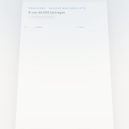
Services
VORSCHAU · AUSZUG AUS DER LISTE
8 von 40.000 Einträgen
Webapp
klicken und ziehen
Webapp
#
FIRMA
STADT
Webapp
Kontakt
Download
Get My Free Consultation