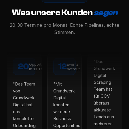
Was unsere Kunden
sagen
20-30 Termine pro Monat. Echte Pipelines, echte
Stimmen.
"
Das
20
Opportunities
12
Events
Grundwerk
in 13 Tagen
betreut
Digital
Scraping
"
Das Team
"
Mit
Team hat
von
Grundwerk
für CCV
Grundwerk
Digital
überaus
Digital hat
konnten
akkurate
das
wir neue
Leads aus
komplette
Business
mehreren
Onboarding
Opportunities