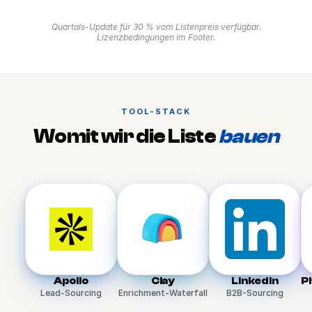
Quartals-Update für 30 % vom Listenpreis verfügbar.
Lizenzbedingungen im Footer.
TOOL-STACK
Womit wir die Liste
bauen
Apollo
Clay
LinkedIn
P
Lead-Sourcing
Enrichment-Waterfall
B2B-Sourcing