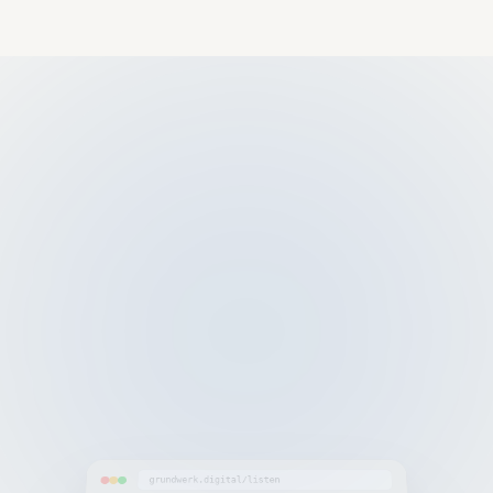
FAQ
Education
Branchen
Tools
REVIEWS
VERGLEICHE
Clay
Clay vs Apol
Waterfall Enrichment für DACH
Enrichment-Tief
Apollo
Instantly vs 
Kontaktdatenbank + Sequenzen
Volumen vs. Mul
n8n
HeyReach vs
Sales-Workflows verbinden
LinkedIn-Tools 
Instantly
Cold Email Kampagnen skalieren
Lemlist
Multichannel-Sequenzen aufsetzen
HeyReach
LinkedIn Outreach automatisieren
grundwerk.digital/listen