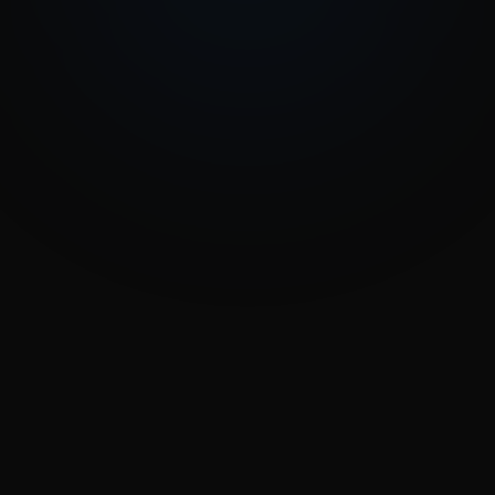
Stöckel
Sales-
allem sind
Our
Prozesse
Greenery
unsere
mit
Leads sehr
minimalem
viel
"
Die
internem
hochwertiger
Beratung
Aufwand.
"
als das die
ist auf den
Jahre
Punkt, das
Tim Kuesters
Geschäftsführer,
davor war.
"
Know-how
Birdsview
wirklich
Andreas
hilfreich
Glemser
Geschäftsfüh
und immer
Leads in
COCOMIN A
172
wieder
3
Monaten
kommen
Impulse,
"
Sehr
"
Mit
auf die wir
gutes
Grundwerk
alleine
Konzept
konnten
wahrscheinlich
und ein
wir 172
nicht
wirklich