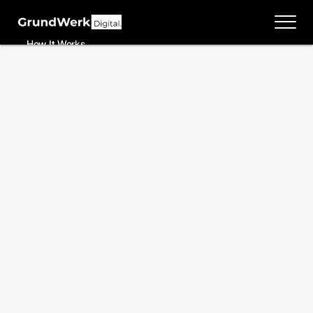
How It Works
Features
Testimonials
Pricing
Solutions
How it Works
Pricing
Contact
Systems
Case Studies
Pricing
Contact
Home