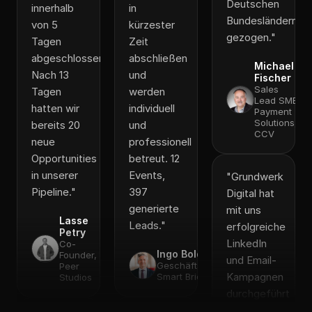
Deutschen
innerhalb
in
Bundesländern
von 5
kürzester
gezogen.
"
Tagen
Zeit
abgeschlossen.
abschließen
Michael
Nach 13
und
Fischer
Sales
Tagen
werden
Lead SME
hatten wir
individuell
Payment
Solutions,
bereits 20
und
CCV
neue
professionell
Opportunities
betreut. 12
in unserer
Events,
"
Grundwerk
Pipeline.
"
397
Digital hat
generierte
mit uns
Lasse
Leads.
"
erfolgreiche
Petry
LinkedIn
Co-
Ingo Boldt
Founder,
und Email-
Geschäftsführer,
Peer
Kampagnen
Smart Bridges
Studios
durchgeführt
und bei der