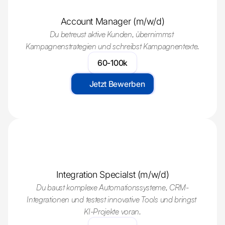
FAQ
Account Manager (m/w/d)
Education
Du betreust aktive Kunden, übernimmst 
Branchen
Kampagnenstrategien und schreibst Kampagnentexte.
Tools
60-100k
Jetzt Bewerben
REVIEWS
VERGLEICHE
Clay
Clay vs Apol
Waterfall Enrichment für DACH
Enrichment-Tief
Apollo
Instantly vs 
Kontaktdatenbank + Sequenzen
Volumen vs. Mul
n8n
HeyReach vs
Sales-Workflows verbinden
LinkedIn-Tools 
Instantly
Cold Email Kampagnen skalieren
Integration Specialst (m/w/d)
Lemlist
Multichannel-Sequenzen aufsetzen
Du baust komplexe Automationssysteme, CRM-
HeyReach
Integrationen und testest innovative Tools und bringst 
LinkedIn Outreach automatisieren
KI-Projekte voran.