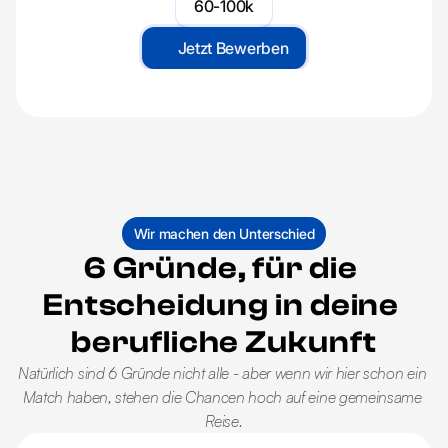
60-100k
Services
Jetzt Bewerben
Webapp
Webapp
Webapp
Kontakt
Download
Get My Free Consultation
Wir machen den Unterschied
6 Gründe, für die 
Entscheidung in deine 
berufliche Zukunft
Natürlich sind 6 Gründe nicht alle - aber wenn wir hier schon ein 
Match haben, stehen die Chancen hoch auf eine gemeinsame 
Reise.