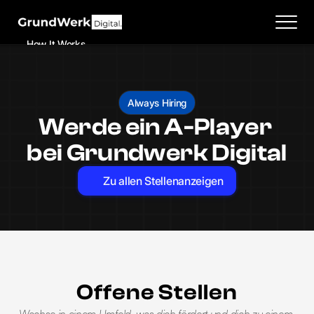
How It Works
Features
Testimonials
Always Hiring
Pricing
Werde ein A-Player 
Solutions
bei Grundwerk Digital
How it Works
Pricing
Zu allen Stellenanzeigen
Contact
Systems
Case Studies
Pricing
Offene Stellen
Contact
Home