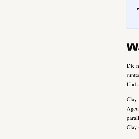
W
Die m
runte
Und d
Clay 
Agent
paral
Clay 