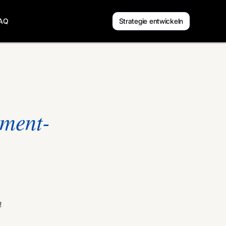
AQ
Strategie entwickeln
hment-
n