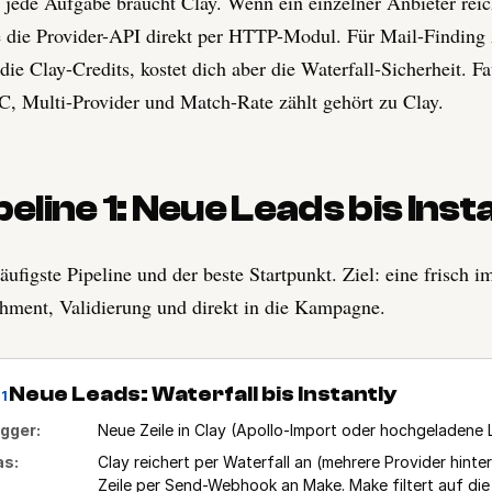
 jede Aufgabe braucht Clay. Wenn ein einzelner Anbieter reic
die Provider-API direkt per HTTP-Modul. Für Mail-Finding 
 die Clay-Credits, kostet dich aber die Waterfall-Sicherheit. F
, Multi-Provider und Match-Rate zählt gehört zu Clay.
peline 1: Neue Leads bis Inst
äufigste Pipeline und der beste Startpunkt. Ziel: eine frisch i
hment, Validierung und direkt in die Kampagne.
Neue Leads: Waterfall bis Instantly
1
igger:
Neue Zeile in Clay (Apollo-Import oder hochgeladene L
s:
Clay reichert per Waterfall an (mehrere Provider hinter
Zeile per Send-Webhook an Make. Make filtert auf die