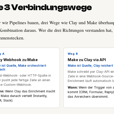
e 3 Verbindungswege
 wir Pipelines bauen, drei Wege wie Clay und Make überhaupt
Kombination daraus. Wer die drei Richtungen verstanden hat, k
mmenstecken.
g
A
Weg
B
ay Webhook zu Make
Make zu Clay via API
y ist Quelle, Make orchestriert
Make ist Quelle, Clay reichert
ach
Make schreibt per Clay-API ei
d-Webhook- oder HTTP-Spalte in
Zeile in eine Webhook-Source-
y pusht jede fertige Zeile an einen
Enrichment läuft automatisch l
e-Custom-Webhook.
Wann:
Wenn der Trigger von 
nn:
Wenn Clay das Enrichment macht
kommt (CRM, Formular, Reply)
 Make danach verteilt (Instantly,
das Anreichern übernimmt.
, Slack).