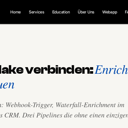
Home
Services
Education
Über Uns
Webapp
F
Enric
Make verbinden:
uen
: Webhook-Trigger, Waterfall-Enrichment im
s CRM. Drei Pipelines die ohne einen einzige