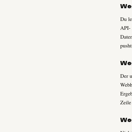
Weg
Du le
API- 
Daten
pusht
Weg
Der u
Webho
Ergeb
Zeile
Weg