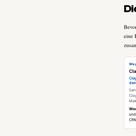
Di
Bevor
eine 
zusa
We
Cl
Cla
dan
Sen
Cla
Mak
Wa
und
CRM