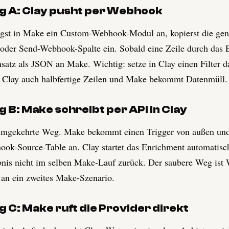
 A: Clay pusht per Webhook
gst in Make ein Custom-Webhook-Modul an, kopierst die gene
oder Send-Webhook-Spalte ein. Sobald eine Zeile durch das E
satz als JSON an Make. Wichtig: setze in Clay einen Filter d
 Clay auch halbfertige Zeilen und Make bekommt Datenmüll.
 B: Make schreibt per API in Clay
mgekehrte Weg. Make bekommt einen Trigger von außen und le
ok-Source-Table an. Clay startet das Enrichment automatisc
nis nicht im selben Make-Lauf zurück. Der saubere Weg ist W
 an ein zweites Make-Szenario.
 C: Make ruft die Provider direkt