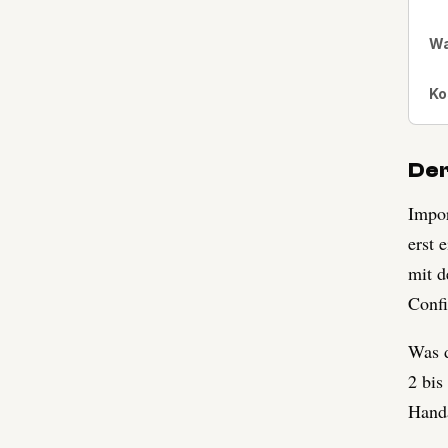
Wa
Ko
Der
Impor
erst 
mit d
Confi
Was d
2 bis
Handa