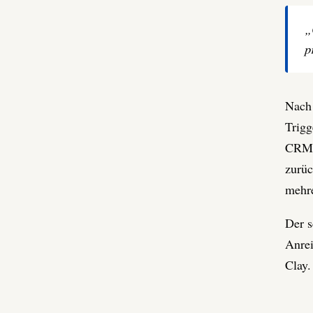
„
p
Nach 
Trigg
CRM, 
zurüc
mehre
Der s
Anrei
Clay.