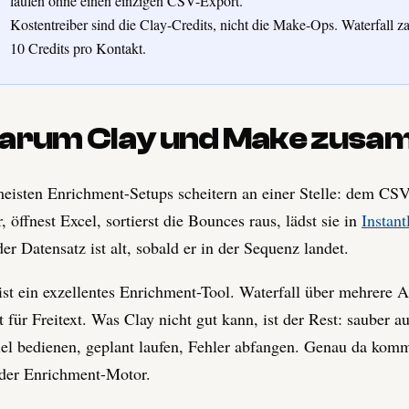
laufen ohne einen einzigen CSV-Export.
Kostentreiber sind die Clay-Credits, nicht die Make-Ops. Waterfall z
10 Credits pro Kontakt.
arum Clay und Make zusa
eisten Enrichment-Setups scheitern an einer Stelle: dem CSV-
r, öffnest Excel, sortierst die Bounces raus, lädst sie in
Instant
er Datensatz ist alt, sobald er in der Sequenz landet.
ist ein exzellentes Enrichment-Tool. Waterfall über mehrere 
 für Freitext. Was Clay nicht gut kann, ist der Rest: sauber a
lel bedienen, geplant laufen, Fehler abfangen. Genau da kom
der Enrichment-Motor.