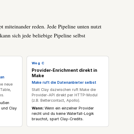
 miteinander reden. Jede Pipeline unten nutzt
ann sich jede beliebige Pipeline selbst
Weg
C
Provider-Enrichment direkt in
Make
 an
Make ruft die Datenanbieter selbst
ne neue
Table,
Statt Clay dazwischen ruft Make die
os.
Provider-API direkt per HTTP-Modul
(z.B. Bettercontact, Apollo).
außen
 und Clay
Wann:
Wenn ein einzelner Provider
reicht und du keine Waterfall-Logik
brauchst, spart Clay-Credits.