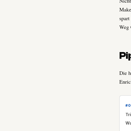
Nicht
Make 
spart
Weg C
Pi
Die h
Enric
#
0
Tr
Wa